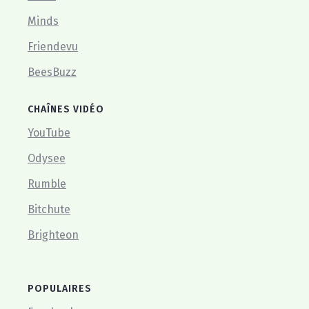
Minds
Friendevu
BeesBuzz
CHAÎNES VIDÉO
YouTube
Odysee
Rumble
Bitchute
Brighteon
POPULAIRES