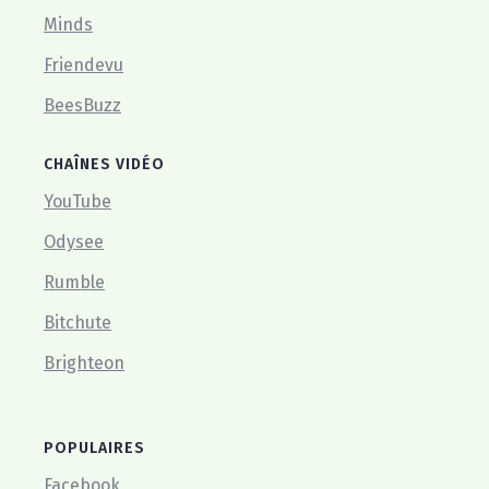
Minds
Friendevu
BeesBuzz
CHAÎNES VIDÉO
YouTube
Odysee
Rumble
Bitchute
Brighteon
POPULAIRES
Facebook