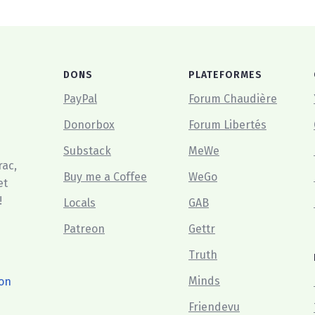
DONS
PLATEFORMES
PayPal
Forum Chaudière
Donorbox
Forum Libertés
Substack
MeWe
rac,
Buy me a Coffee
WeGo
et
!
Locals
GAB
Patreon
Gettr
Truth
Minds
ton
Friendevu