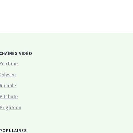
CHAÎNES VIDÉO
YouTube
Odysee
Rumble
Bitchute
Brighteon
POPULAIRES