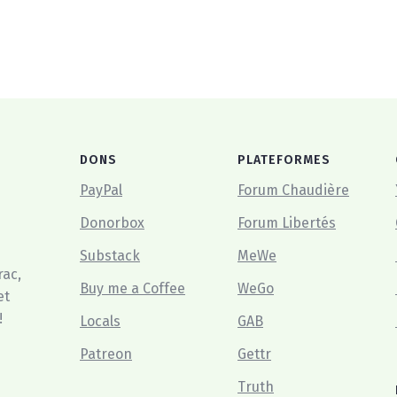
DONS
PLATEFORMES
PayPal
Forum Chaudière
Donorbox
Forum Libertés
Substack
MeWe
rac,
Buy me a Coffee
WeGo
et
!
Locals
GAB
Patreon
Gettr
Truth