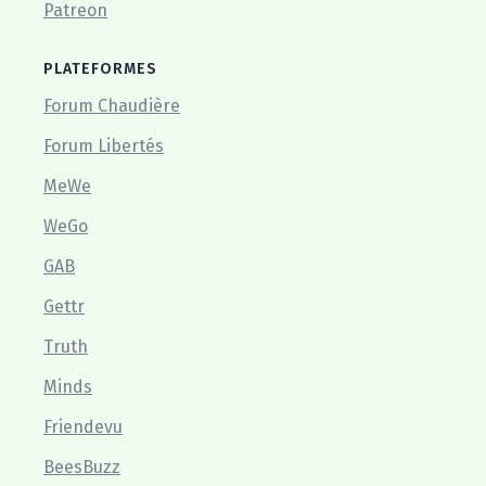
Patreon
PLATEFORMES
Forum Chaudière
Forum Libertés
MeWe
WeGo
GAB
Gettr
Truth
Minds
Friendevu
BeesBuzz