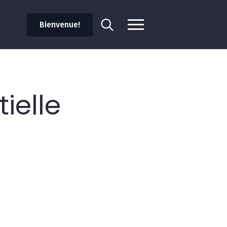
Bienvenue!
Search
for:
ielle