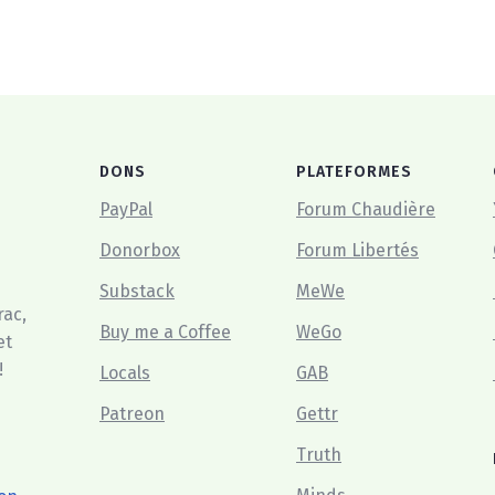
DONS
PLATEFORMES
PayPal
Forum Chaudière
Donorbox
Forum Libertés
Substack
MeWe
rac,
Buy me a Coffee
WeGo
et
!
Locals
GAB
Patreon
Gettr
Truth