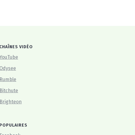
CHAÎNES VIDÉO
YouTube
Odysee
Rumble
Bitchute
Brighteon
POPULAIRES