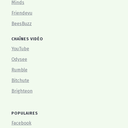
Minds
Friendevu
BeesBuzz
CHAÎNES VIDÉO
YouTube
Odysee
Rumble
Bitchute
Brighteon
POPULAIRES
Facebook