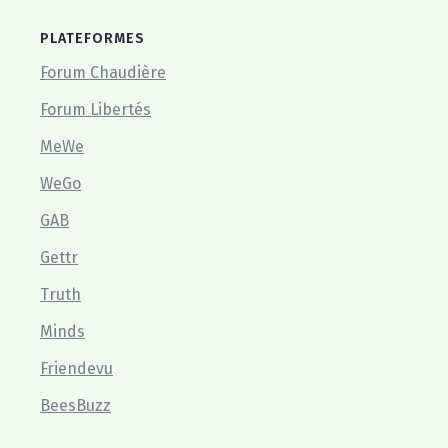
PLATEFORMES
Forum Chaudière
Forum Libertés
MeWe
WeGo
GAB
Gettr
Truth
Minds
Friendevu
BeesBuzz