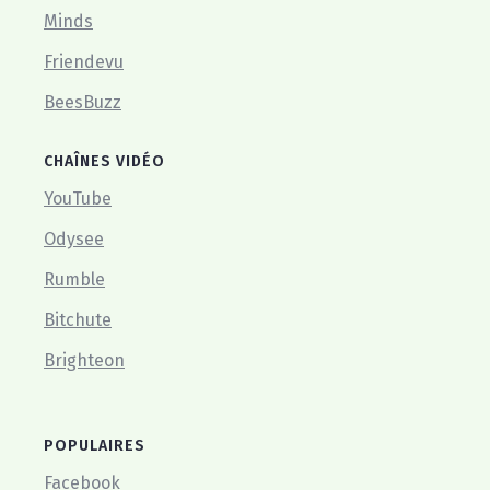
Minds
Friendevu
BeesBuzz
CHAÎNES VIDÉO
YouTube
Odysee
Rumble
Bitchute
Brighteon
POPULAIRES
Facebook