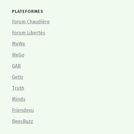
PLATEFORMES
Forum Chaudière
Forum Libertés
MeWe
WeGo
GAB
Gettr
Truth
Minds
Friendevu
BeesBuzz