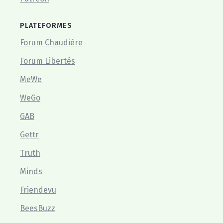
PLATEFORMES
Forum Chaudière
Forum Libertés
MeWe
WeGo
GAB
Gettr
Truth
Minds
Friendevu
BeesBuzz