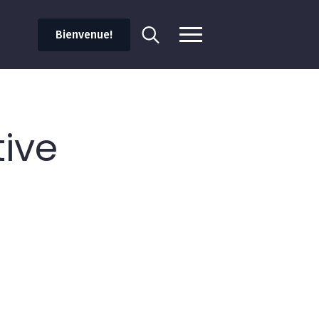
Bienvenue!
Search
for:
tive