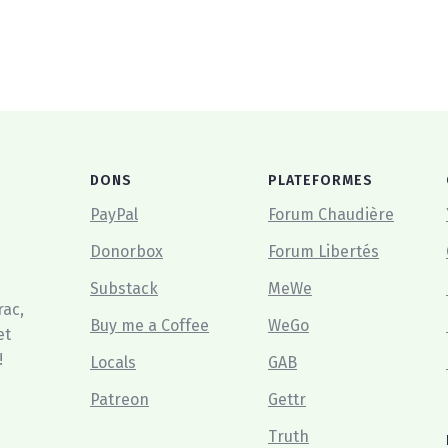
DONS
PLATEFORMES
PayPal
Forum Chaudière
Donorbox
Forum Libertés
Substack
MeWe
rac,
Buy me a Coffee
WeGo
et
!
Locals
GAB
Patreon
Gettr
Truth