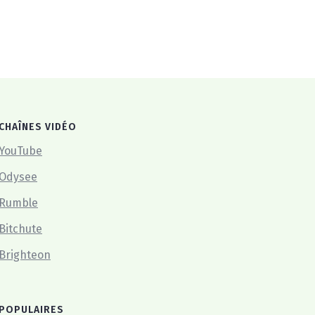
CHAÎNES VIDÉO
YouTube
Odysee
Rumble
Bitchute
Brighteon
POPULAIRES