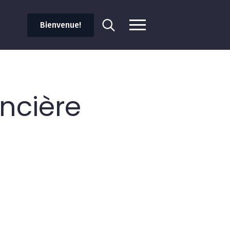
Bienvenue!
Search
for:
ncière