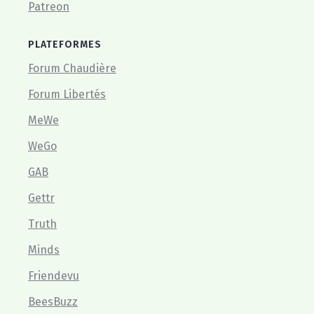
Patreon
PLATEFORMES
Forum Chaudière
Forum Libertés
MeWe
WeGo
GAB
Gettr
Truth
Minds
Friendevu
BeesBuzz