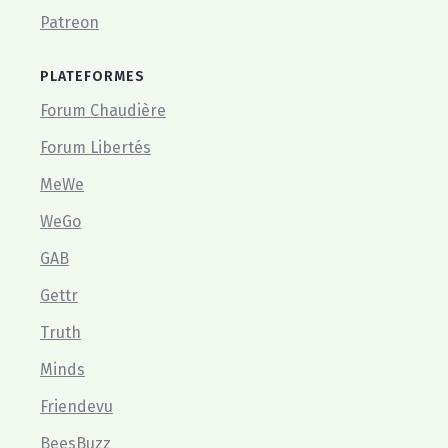
Patreon
PLATEFORMES
Forum Chaudière
Forum Libertés
MeWe
WeGo
GAB
Gettr
Truth
Minds
Friendevu
BeesBuzz