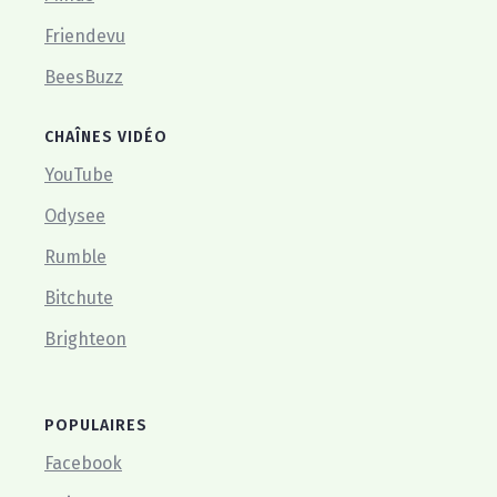
Friendevu
BeesBuzz
CHAÎNES VIDÉO
YouTube
Odysee
Rumble
Bitchute
Brighteon
POPULAIRES
Facebook