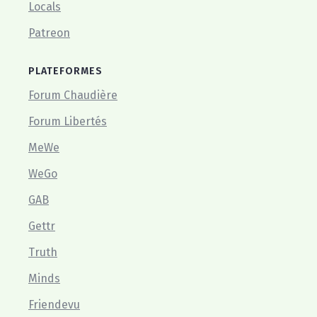
Locals
Patreon
PLATEFORMES
Forum Chaudière
Forum Libertés
MeWe
WeGo
GAB
Gettr
Truth
Minds
Friendevu