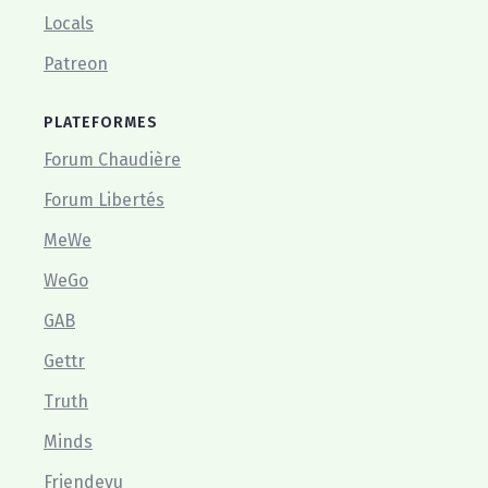
Locals
Patreon
PLATEFORMES
Forum Chaudière
Forum Libertés
MeWe
WeGo
GAB
Gettr
Truth
Minds
Friendevu