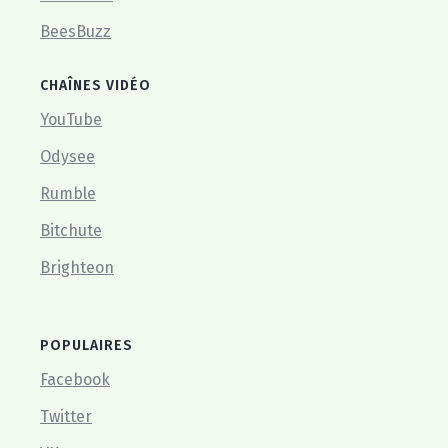
BeesBuzz
CHAÎNES VIDÉO
YouTube
Odysee
Rumble
Bitchute
Brighteon
POPULAIRES
Facebook
Twitter