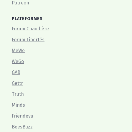
Patreon
PLATEFORMES
Forum Chaudière
Forum Libertés
MeWe
WeGo
GAB
Gettr
Truth
Minds
Friendevu
BeesBuzz