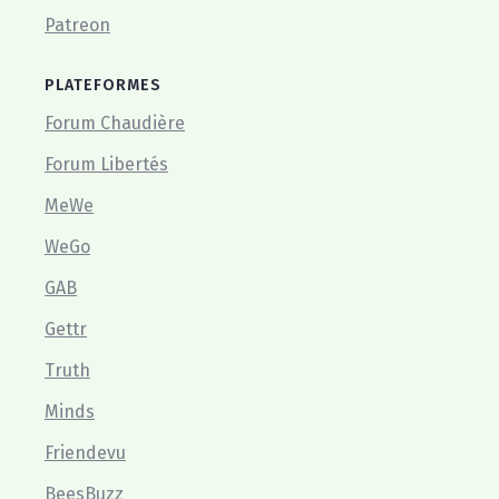
Patreon
PLATEFORMES
Forum Chaudière
Forum Libertés
MeWe
WeGo
GAB
Gettr
Truth
Minds
Friendevu
BeesBuzz